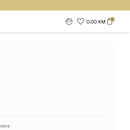
0
0,00
KM
 dana