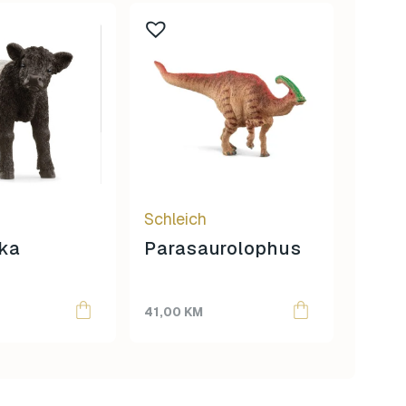
Schleich
Schle
ka
Parasaurolophus
Ris
41,00
KM
15,00