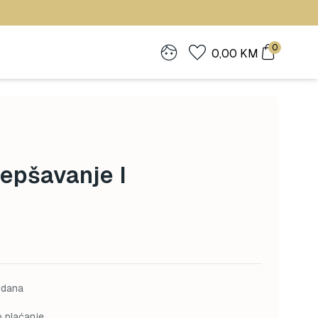
0
0,00
KM
jepšavanje I
 dana
o plaćanje