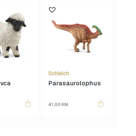
Schleich
Schle
ovca
Parasaurolophus
Trak
41,00
KM
20,00