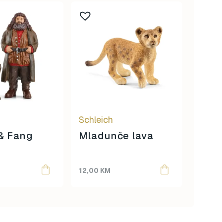
Schleich
Schle
& Fang
Mladunče lava
Slow
12,00
KM
10,00