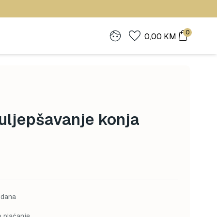
0
0,00
KM
uljepšavanje konja
 dana
o plaćanje