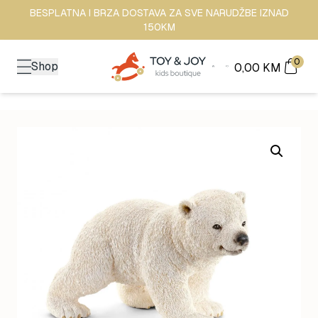
BESPLATNA I BRZA DOSTAVA ZA SVE NARUDŽBE IZNAD
150KM
0
Shop
0,00
KM