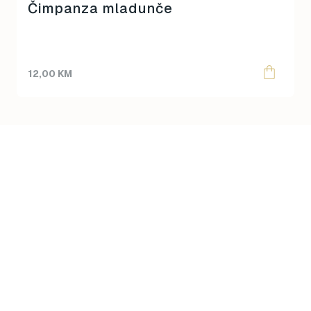
Čimpanza mladunče
12,00
KM