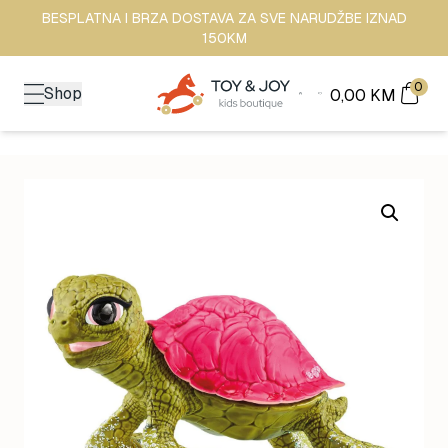
BESPLATNA I BRZA DOSTAVA ZA SVE NARUDŽBE IZNAD
150KM
0
Shop
0,00
KM