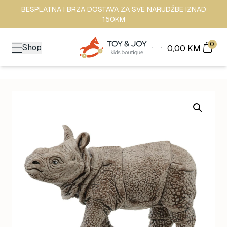
BESPLATNA I BRZA DOSTAVA ZA SVE NARUDŽBE IZNAD
150KM
0
Shop
0,00
KM