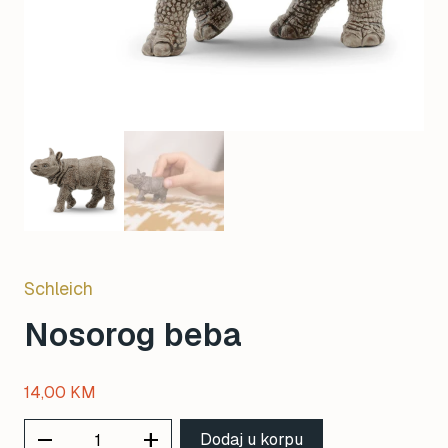
Schleich
Nosorog beba
14,00
KM
remove
add
Dodaj u korpu