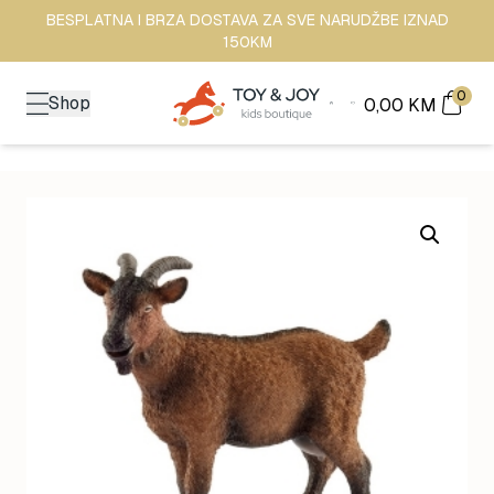
BESPLATNA I BRZA DOSTAVA ZA SVE NARUDŽBE IZNAD
150KM
0
Shop
0,00
KM