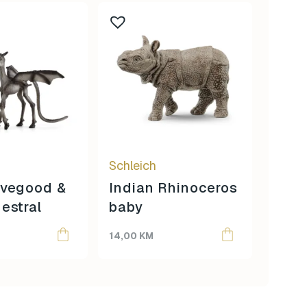
Schleich
Schle
ovegood &
Indian Rhinoceros
Kuga
estral
baby
14,00
KM
14,00