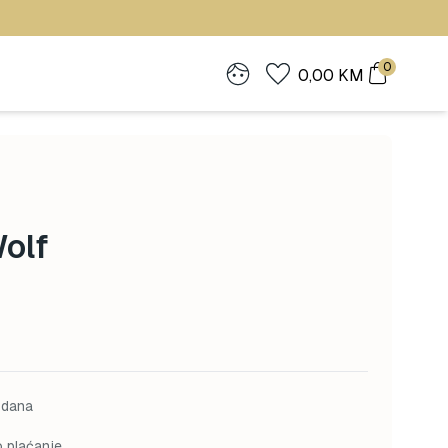
0
0,00
KM
Wolf
 dana
o plaćanje