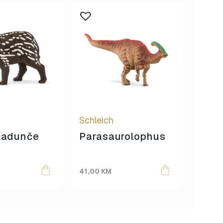
Schleich
Schle
ladunče
Parasaurolophus
Čim
mla
41,00
KM
12,00