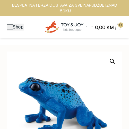
BESPLATNA I BRZA DOSTAVA ZA SVE NARUDŽBE IZNAD
150KM
0
Shop
0,00
KM