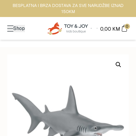
BESPLATNA I BRZA DOSTAVA ZA SVE NARUDŽBE IZNAD
150KM
0
Shop
0,00
KM