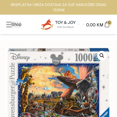
BESPLATNA I BRZA DOSTAVA ZA SVE NARUDŽBE IZNAD
150KM
0
Shop
0,00
KM