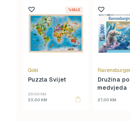
%SALE
Goki
Ravensburge
Puzzla Svijet
Družina po
medvjeda
Original
Current
29,00
KM
price
price
23,00
KM
27,00
KM
was:
is:
29,00 KM.
23,00 KM.