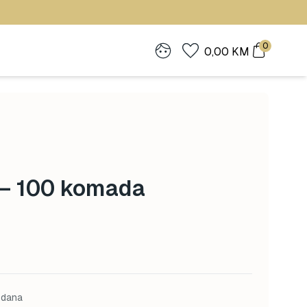
0
0,00
KM
e – 100 komada
 dana