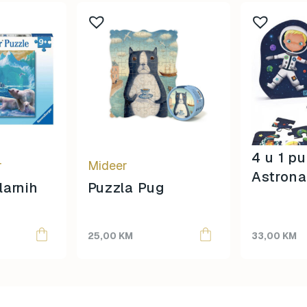
4 u 1 pu
r
Mideer
Astrona
larnih
Puzzla Pug
25,00
KM
33,00
KM