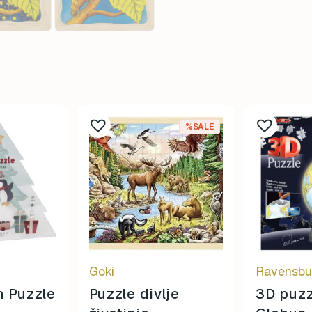
%SALE
Goki
Ravensbu
h Puzzle
Puzzle divlje
3D puzz