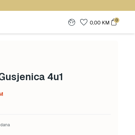
0
0,00
KM
 Gusjenica 4u1
Current
M
price
is:
M.
22,00 KM.
 dana