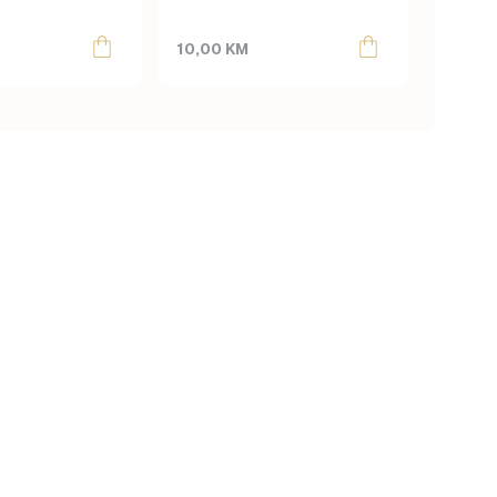
kom
10,00
KM
20,00