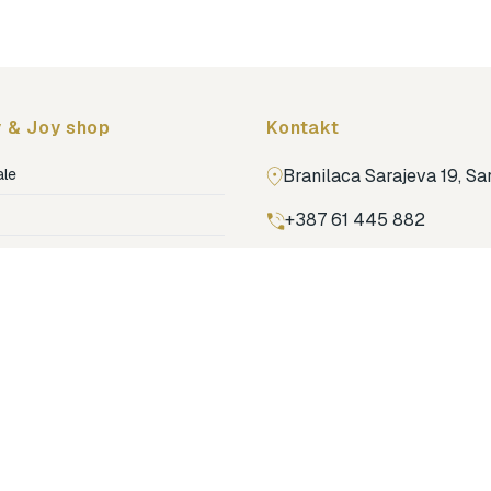
 & Joy shop
Kontakt
ale
Branilaca Sarajeva 19, S
+387 61 445 882
ja
ga
Pronađi nas na Google m
ija soba
jenje
dovi
o