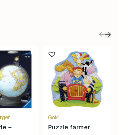
rger
Goki
Raven
le –
Puzzle farmer
Svem