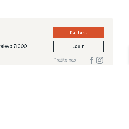
Kontakt
arajevo 71000
Login
Pratite nas
ap