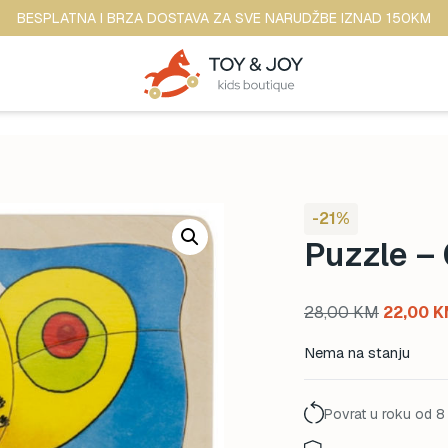
BESPLATNA I BRZA DOSTAVA ZA SVE NARUDŽBE IZNAD 150KM
-21%
Puzzle –
Original
28,00
KM
22,00
K
price
Nema na stanju
was:
28,00 K
Povrat u roku od 8