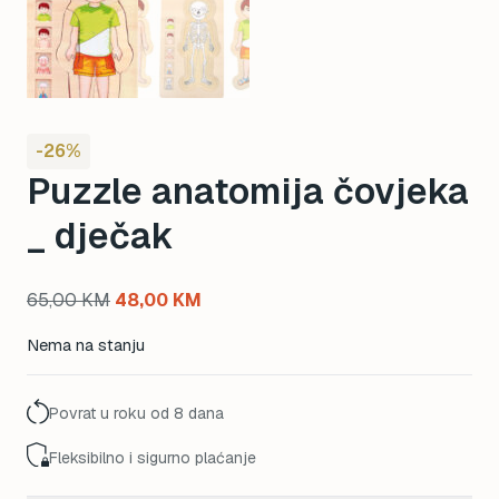
-26%
Puzzle anatomija čovjeka
_ dječak
Original
Current
65,00
KM
48,00
KM
price
price
Nema na stanju
was:
is:
65,00 KM.
48,00 KM.
Povrat u roku od 8 dana
Fleksibilno i sigurno plaćanje