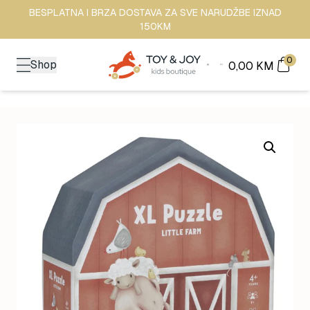
BESPLATNA I BRZA DOSTAVA ZA SVE NARUDŽBE IZNAD
150KM
0
Shop
0,00
KM