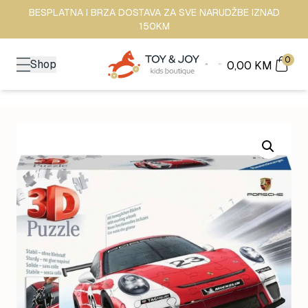
BESPLATNA I BRZA DOSTAVA ZA SVE NARUDŽBE IZNAD
150KM
0
Shop
0,00
KM