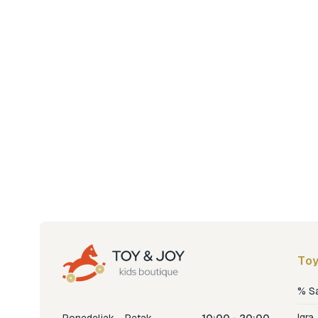
Toy
% S
Igra