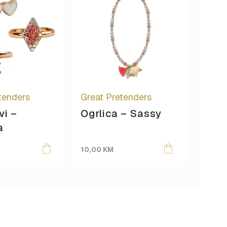
tenders
Great Pretenders
Great
vi –
Ogrlica – Sassy
Naru
a
Bum
10,00
KM
10,00