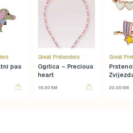
ders
Great Pretenders
Great Pre
atni pas
Ogrlica – Precious
Prsteno
heart
Zvijezd
18,00
KM
20,00
KM