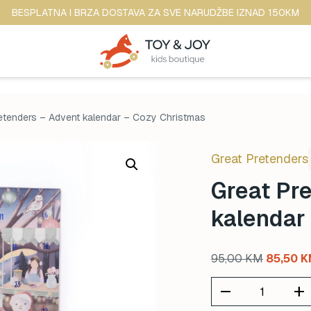
BESPLATNA I BRZA DOSTAVA ZA SVE NARUDŽBE IZNAD 150KM
retenders – Advent kalendar – Cozy Christmas
Great Pretenders
Great Pr
kalendar
Original
95,00
KM
85,50
K
price
remove
add
was: