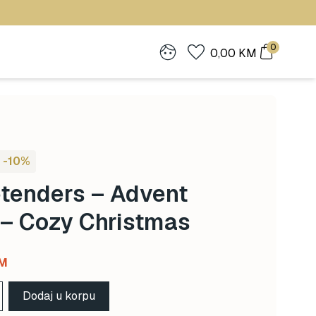
0
0,00
KM
-10%
etenders – Advent
 – Cozy Christmas
Current
M
price
Dodaj u korpu
is: