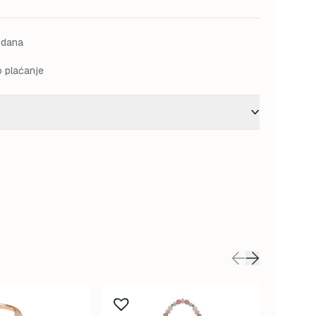
M.
85,50 KM.
 dana
o plaćanje