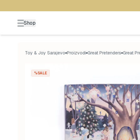
Shop
Toy & Joy Sarajevo
Proizvodi
Great Pretenders
Great P
%SALE