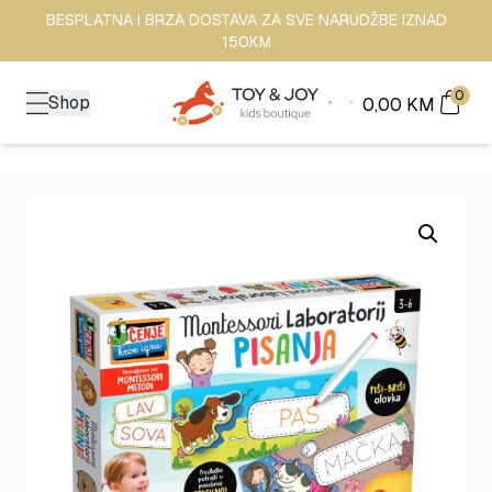
BESPLATNA I BRZA DOSTAVA ZA SVE NARUDŽBE IZNAD
150KM
0
Shop
0,00
KM