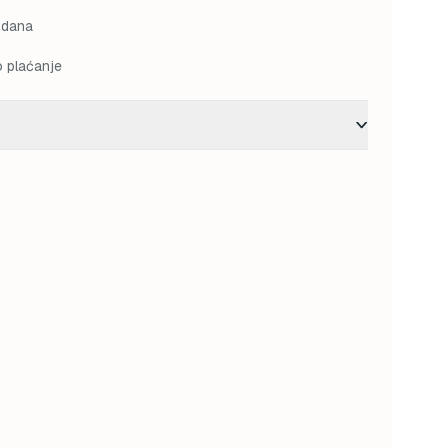
 dana
o plaćanje