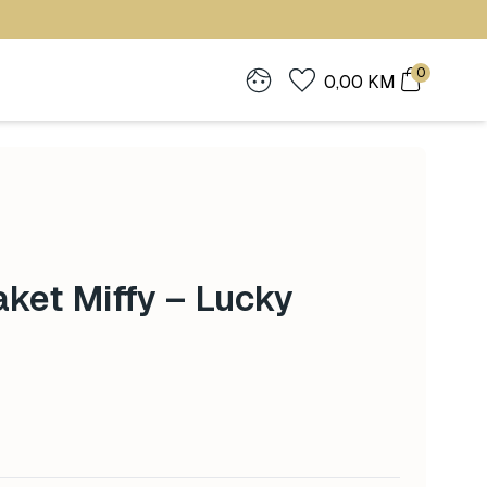
0
0,00
KM
ket Miffy – Lucky