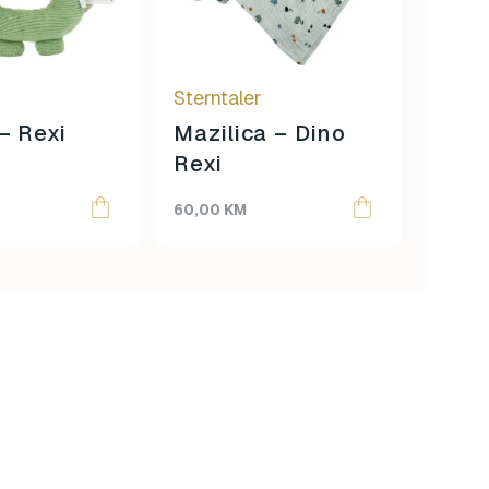
r
Sterntaler
Sternt
– Rexi
Mazilica – Dino
Igra
Rexi
Žira
60,00
KM
60,00