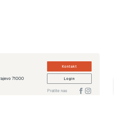
Kontakt
arajevo 71000
Login
Pratite nas
ap