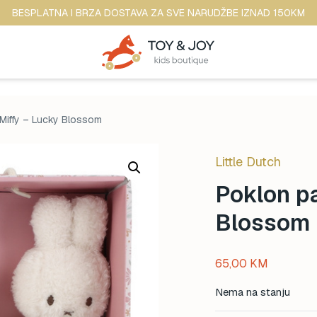
BESPLATNA I BRZA DOSTAVA ZA SVE NARUDŽBE IZNAD 150KM
Miffy – Lucky Blossom
Little Dutch
Poklon pa
Blossom
65,00
KM
Nema na stanju