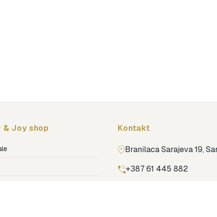
 & Joy shop
Kontakt
ale
Branilaca Sarajeva 19, S
+387 61 445 882
ja
ga
Pronađi nas na Google m