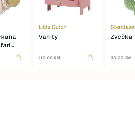
Little Dutch
Sterntale
ekana
Vanity
Zvečka 
fari
110,00
KM
30,00
KM