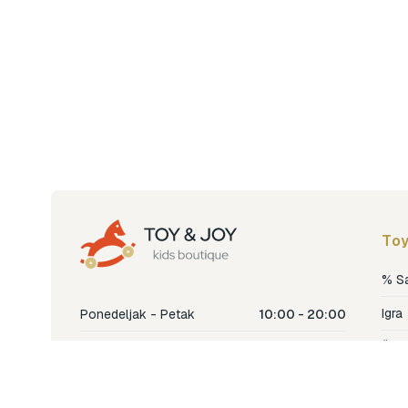
Toy
% S
Igra
Ponedeljak - Petak
10:00 - 20:00
Šetn
Subota
10:00 - 18:00
Nje
Nedjelja
Ne radimo