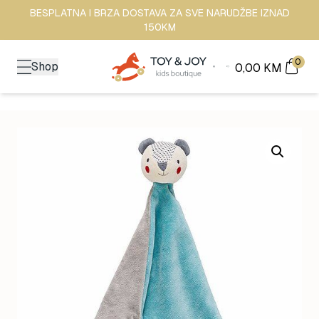
BESPLATNA I BRZA DOSTAVA ZA SVE NARUDŽBE IZNAD
150KM
0
Shop
0,00
KM