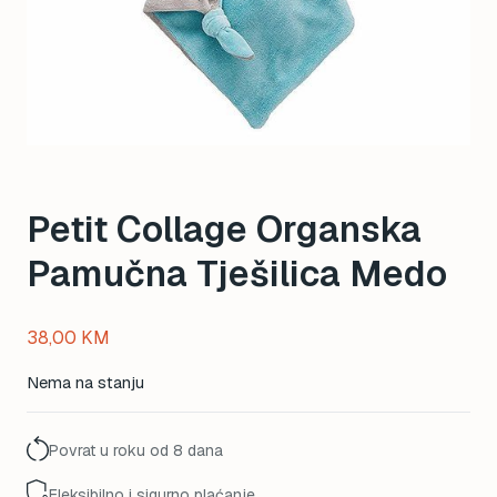
Petit Collage Organska
Pamučna Tješilica Medo
38,00
KM
Nema na stanju
Povrat u roku od 8 dana
Fleksibilno i sigurno plaćanje