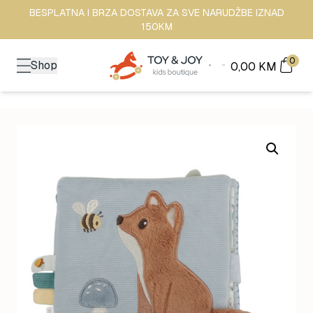
BESPLATNA I BRZA DOSTAVA ZA SVE NARUDŽBE IZNAD
150KM
0
Shop
0,00
KM