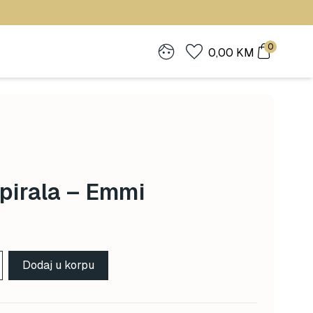
0
0,00
KM
pirala – Emmi
Dodaj u korpu