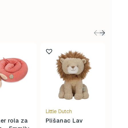
r
Little Dutch
Sternt
er rola za
Plišanac Lav
Mazi