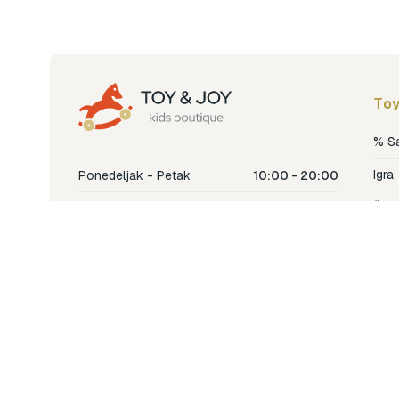
Toy
% S
Igra
Ponedeljak - Petak
10:00 - 20:00
Šetn
Subota
10:00 - 18:00
Nje
Nedjelja
Ne radimo
Dječ
Hran
Bren
Nov