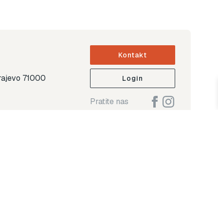
Kontakt
arajevo 71000
Login
Pratite nas
ap