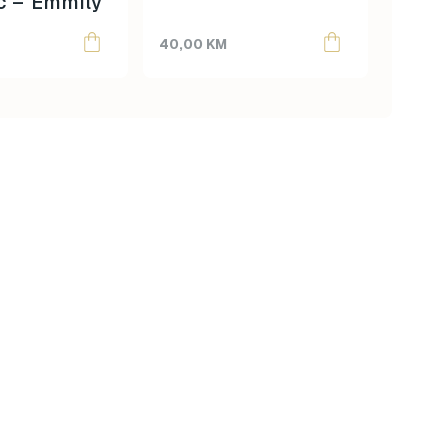
c – Emmily
40,00
KM
40,00