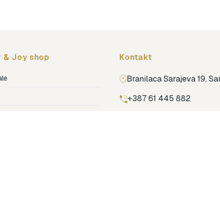
 & Joy shop
Kontakt
ale
Branilaca Sarajeva 19, S
+387 61 445 882
ja
ga
Pronađi nas na Google m
ija soba
jenje
dovi
o