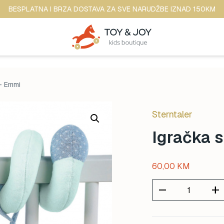
BESPLATNA I BRZA DOSTAVA ZA SVE NARUDŽBE IZNAD 150KM
 – Emmi
Sterntaler
Igračka s
60,00
KM
remove
add