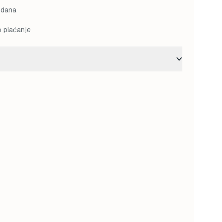
 dana
o plaćanje