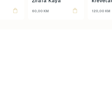
Žirafa Kaya
kreveta
60,00
KM
120,00
KM