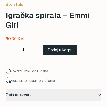
Sterntaler
Igračka spirala – Emmi
Girl
60,00
KM
remove
add
Dodaj u korpu
Povrat u roku od 8 dana
Fleksibilno i sigurno plaćanje
Opis proizvoda