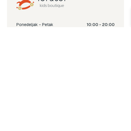
Ponedeljak - Petak
10:00 - 20:00
Subota
10:00 - 18:00
Nedjelja
Ne radimo
Toy & Joy shop
% Sale
Igra
Šetnja
Njega