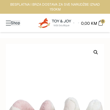
BESPLATNA I BRZA DOSTAVA ZA SVE NARUDŽBE IZNAD
150KM
0
Shop
0,00
KM