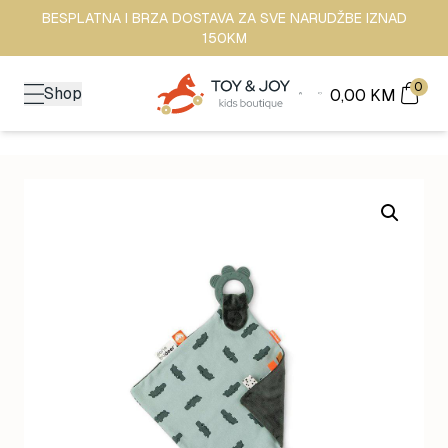
BESPLATNA I BRZA DOSTAVA ZA SVE NARUDŽBE IZNAD
150KM
0
Shop
0,00
KM