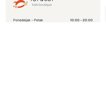
Ponedeljak - Petak
10:00 - 20:00
Subota
10:00 - 18:00
Nedjelja
Ne radimo
Toy & Joy shop
% Sale
Igra
Šetnja
Njega