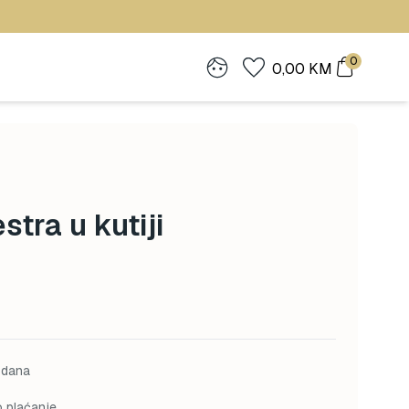
0
0,00
KM
stra u kutiji
 dana
o plaćanje