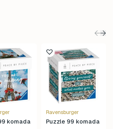
Magn
rger
Ravensburger
sa d
 99 komada
Puzzle 99 komada