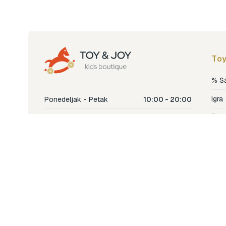
Toy
% S
Igra
Ponedeljak - Petak
10:00 - 20:00
Šetn
Subota
10:00 - 18:00
Nje
Nedjelja
Ne radimo
Dječ
Hran
Bren
Nov