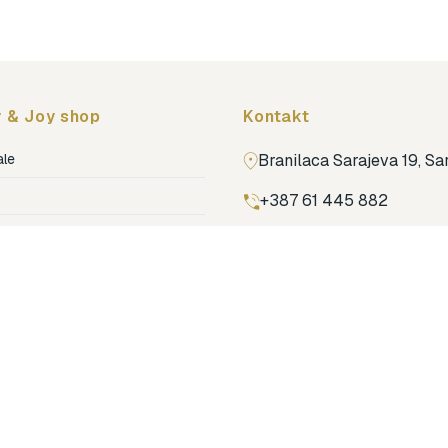
 & Joy shop
Kontakt
ale
Branilaca Sarajeva 19, S
+387 61 445 882
ja
ga
Pronađi nas na Google m
ija soba
jenje
dovi
o