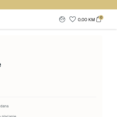
0
0,00
KM
e
 dana
o plaćanje