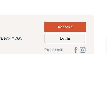
Kontakt
arajevo 71000
Login
Pratite nas
ap