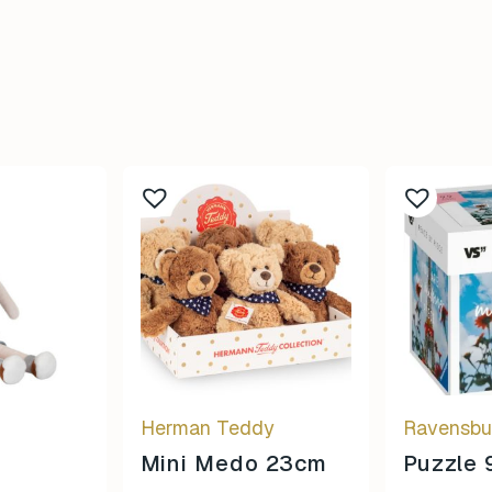
This
product
has
multiple
variants.
The
options
may
be
Herman Teddy
Ravensbu
chosen
on
Mini Medo 23cm
Puzzle
the