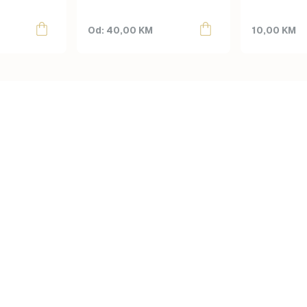
product
page
40,00
KM
10,00
KM