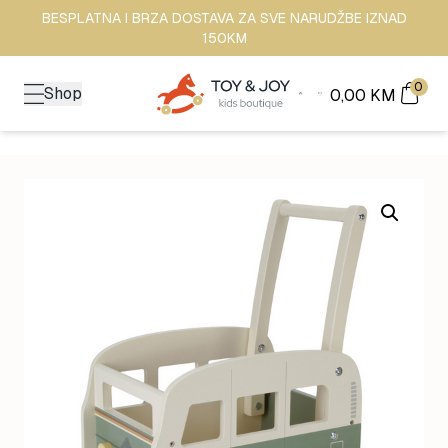
BESPLATNA I BRZA DOSTAVA ZA SVE NARUDŽBE IZNAD
150KM
0
Shop
0,00
KM