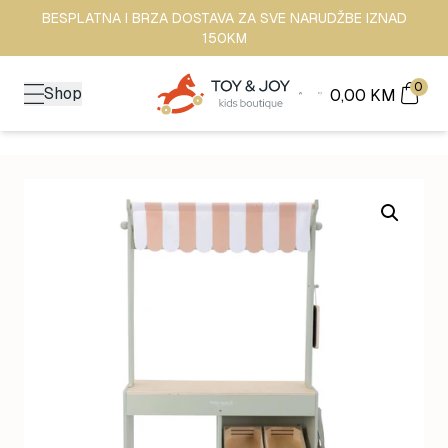
BESPLATNA I BRZA DOSTAVA ZA SVE NARUDŽBE IZNAD
150KM
0
Shop
0,00
KM