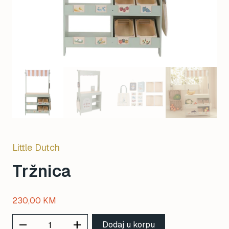
Little Dutch
Tržnica
230,00
KM
remove
add
Dodaj u korpu