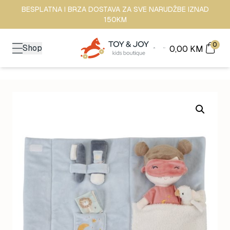
BESPLATNA I BRZA DOSTAVA ZA SVE NARUDŽBE IZNAD
150KM
0
Shop
0,00
KM