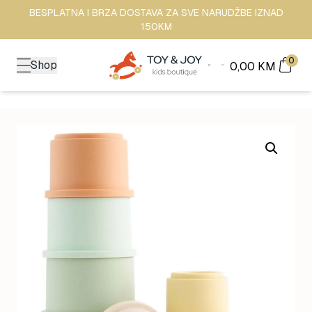
BESPLATNA I BRZA DOSTAVA ZA SVE NARUDŽBE IZNAD
150KM
0
Shop
0,00
KM