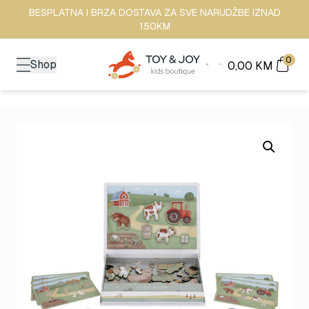
BESPLATNA I BRZA DOSTAVA ZA SVE NARUDŽBE IZNAD
150KM
0
Shop
0,00
KM