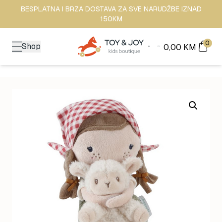
BESPLATNA I BRZA DOSTAVA ZA SVE NARUDŽBE IZNAD
150KM
0
Shop
0,00
KM