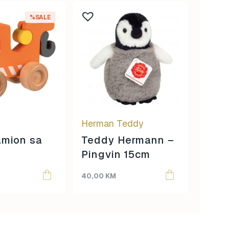
%SALE
Herman Teddy
Herm
amion sa
Teddy Hermann –
Tedd
Pingvin 15cm
Ping
40,00
KM
55,00