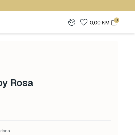
0
0,00
KM
by Rosa
 dana