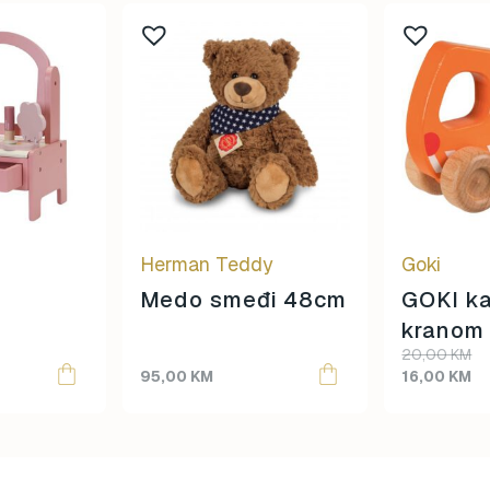
Herman Teddy
Goki
Medo smeđi 48cm
GOKI k
kranom
Original
Current
20,00
KM
price
price
95,00
KM
16,00
KM
was:
is:
20,00 KM.
16,00 KM.