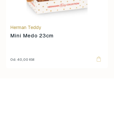
may
be
chosen
on
Herman Teddy
the
product
Mini Medo 23cm
page
40,00
KM