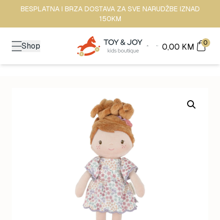
BESPLATNA I BRZA DOSTAVA ZA SVE NARUDŽBE IZNAD
150KM
0
Shop
0,00
KM