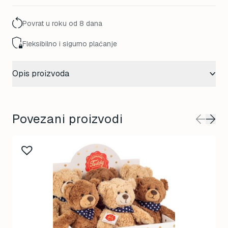
Povrat u roku od 8 dana
Fleksibilno i sigurno plaćanje
Opis proizvoda
Povezani proizvodi
This
product
has
multiple
variants.
The
options