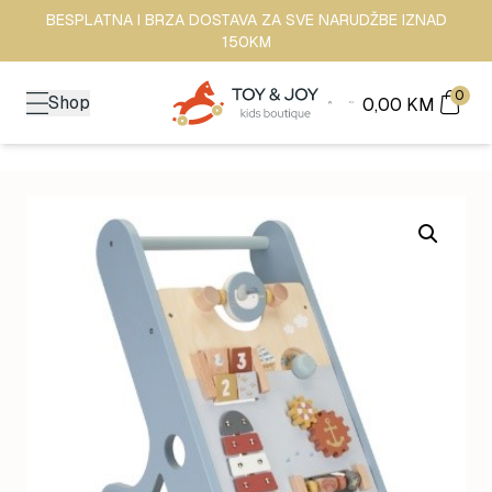
BESPLATNA I BRZA DOSTAVA ZA SVE NARUDŽBE IZNAD
150KM
0
Shop
0,00
KM