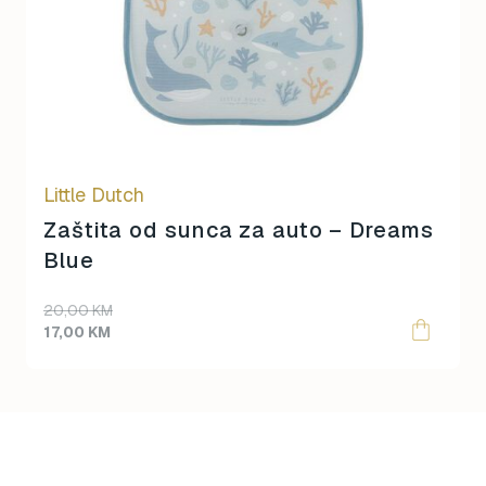
Little Dutch
Zaštita od sunca za auto – Dreams
Blue
Original
Current
20,00
KM
price
price
17,00
KM
was:
is:
20,00 KM.
17,00 KM.