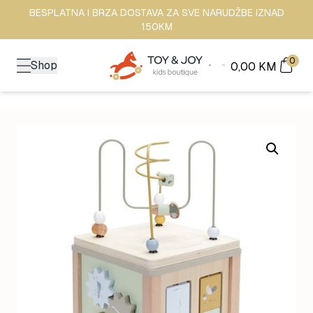
BESPLATNA I BRZA DOSTAVA ZA SVE NARUDŽBE IZNAD
150KM
0
Shop
0,00
KM