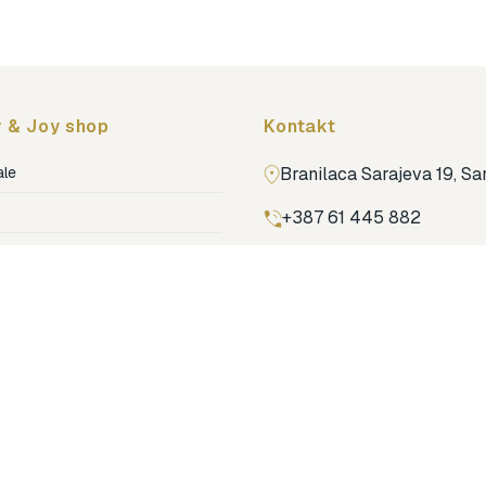
 & Joy shop
Kontakt
ale
Branilaca Sarajeva 19, S
+387 61 445 882
ja
ga
Pronađi nas na Google m
ija soba
jenje
dovi
o