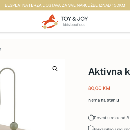
BESPLATNA I BRZA DOSTAVA ZA SVE NARUDŽBE IZNAD 150KM
m
Aktivna k
80,00
KM
Nema na stanju
Povrat u roku od 8
Fleksibilno i sigurn