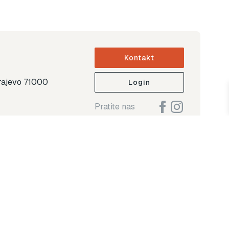
Kontakt
arajevo 71000
Login
Pratite nas
ap