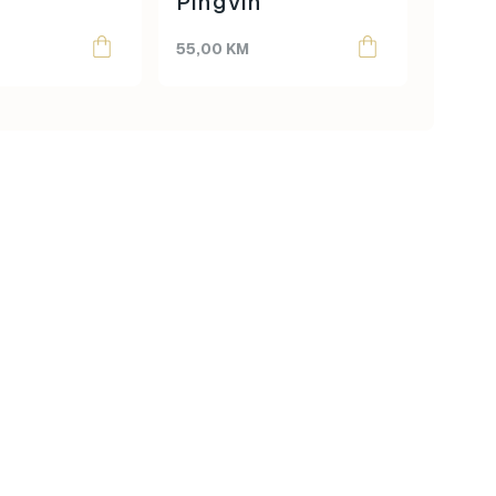
Pingvin
55,00
KM
45,00