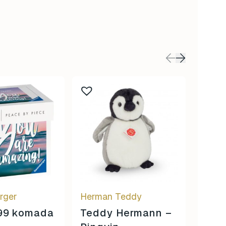
rger
Herman Teddy
Herm
 99 komada
Teddy Hermann –
Medo