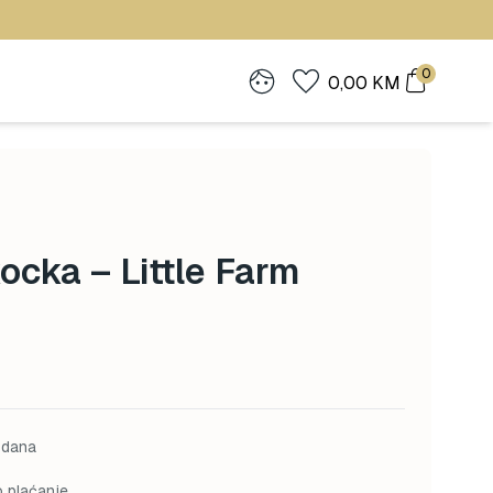
0
0,00
KM
ocka – Little Farm
 dana
o plaćanje