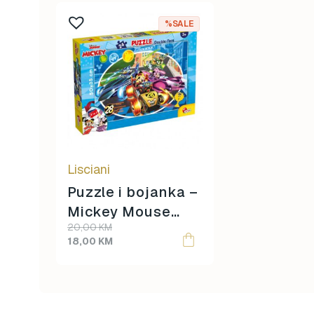
%SALE
Lisciani
Puzzle i bojanka –
Mickey Mouse
Original
Current
20,00
KM
Trka
price
price
18,00
KM
was:
is:
20,00 KM.
18,00 KM.