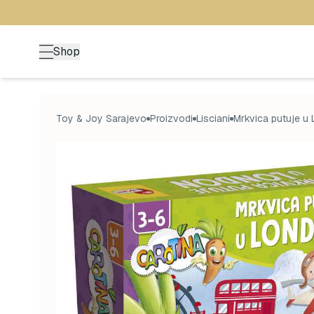
Shop
Toy & Joy Sarajevo
Proizvodi
Lisciani
Mrkvica putuje u