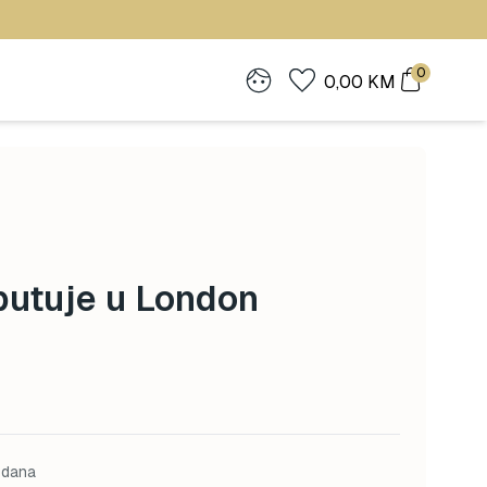
0
0,00
KM
putuje u London
 dana