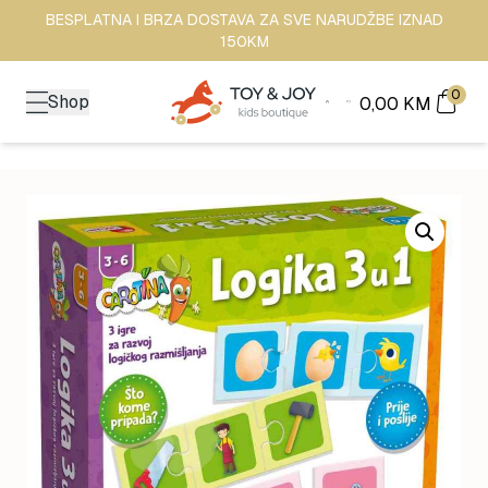
BESPLATNA I BRZA DOSTAVA ZA SVE NARUDŽBE IZNAD
150KM
0
Shop
0,00
KM