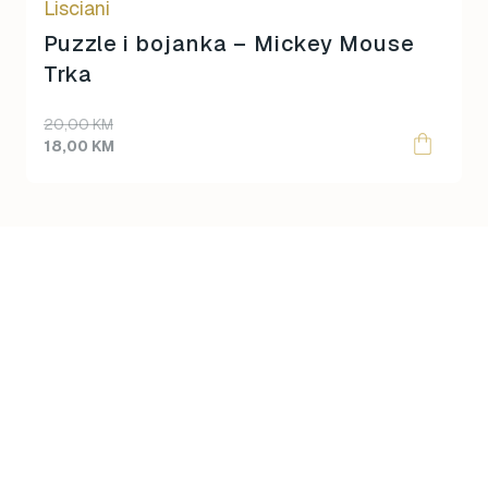
Lisciani
Puzzle i bojanka – Mickey Mouse
Trka
Original
Current
20,00
KM
price
price
18,00
KM
was:
is:
20,00 KM.
18,00 KM.