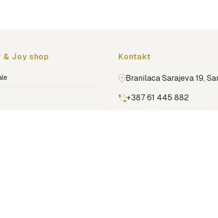
 & Joy shop
Kontakt
ale
Branilaca Sarajeva 19, S
+387 61 445 882
ja
ga
Pronađi nas na Google m
ija soba
jenje
dovi
o