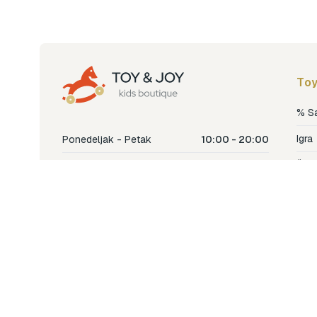
Toy
% S
Igra
Ponedeljak - Petak
10:00 - 20:00
Šetn
Subota
10:00 - 18:00
Nje
Nedjelja
Ne radimo
Dječ
Hran
Bren
Nov