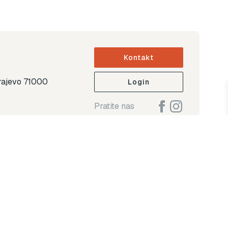
Kontakt
arajevo 71000
Login
Pratite nas
ap