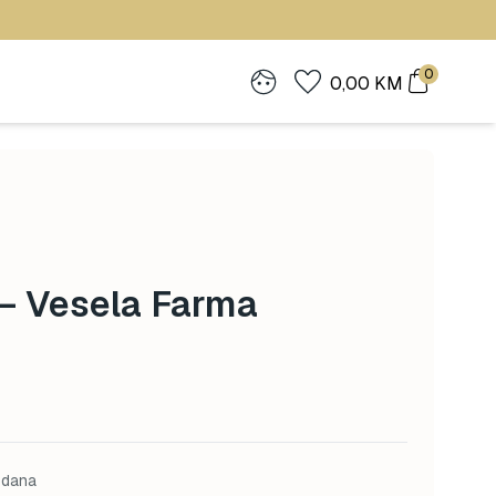
0
0,00
KM
 – Vesela Farma
 dana