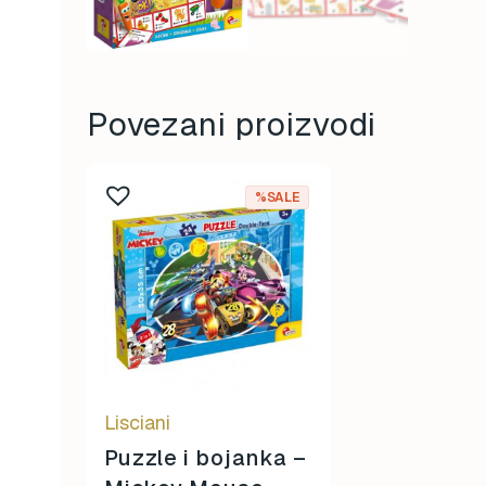
Povezani proizvodi
%SALE
Lisciani
Puzzle i bojanka –