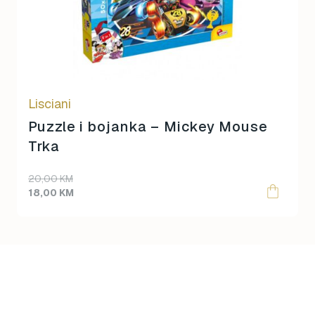
Lisciani
Puzzle i bojanka – Mickey Mouse
Trka
Original
Current
20,00
KM
price
price
18,00
KM
was:
is:
20,00 KM.
18,00 KM.