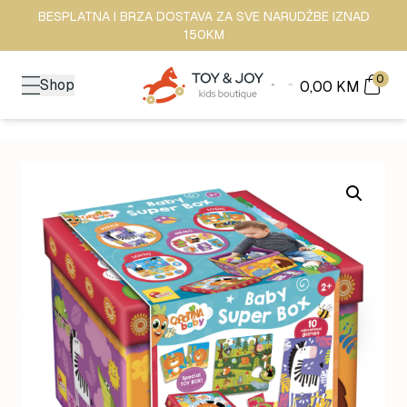
BESPLATNA I BRZA DOSTAVA ZA SVE NARUDŽBE IZNAD
150KM
0
Shop
0,00
KM