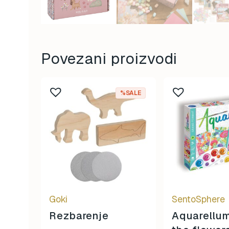
Povezani proizvodi
%SALE
Goki
SentoSphere
Rezbarenje
Aquarellum