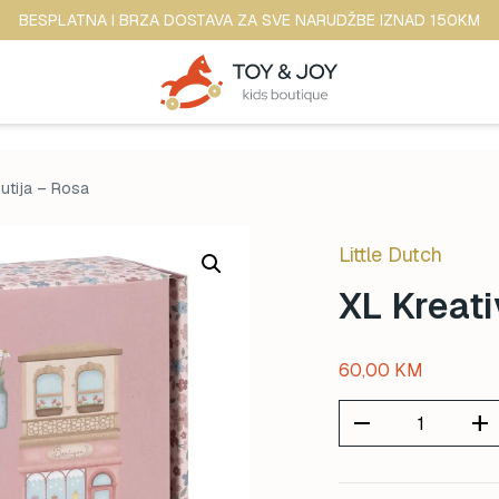
BESPLATNA I BRZA DOSTAVA ZA SVE NARUDŽBE IZNAD 150KM
kutija – Rosa
Little Dutch
XL Kreati
60,00
KM
remove
add