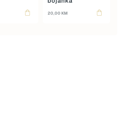
bojanka
Mari
20,00
KM
40,00