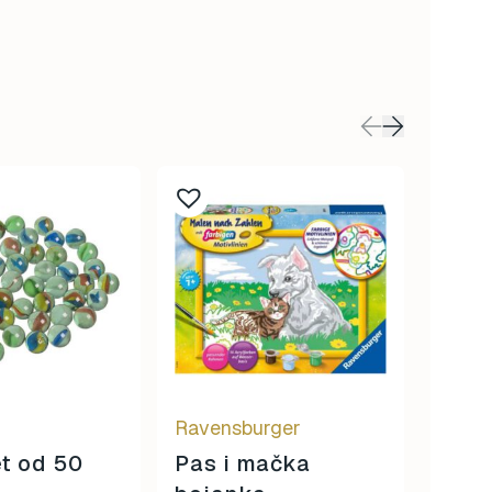
Ravensburger
Sento
t od 50
Pas i mačka
Aqua