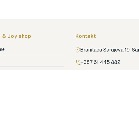
 & Joy shop
Kontakt
ale
Branilaca Sarajeva 19, S
+387 61 445 882
ja
ga
Pronađi nas na Google m
ija soba
jenje
dovi
o