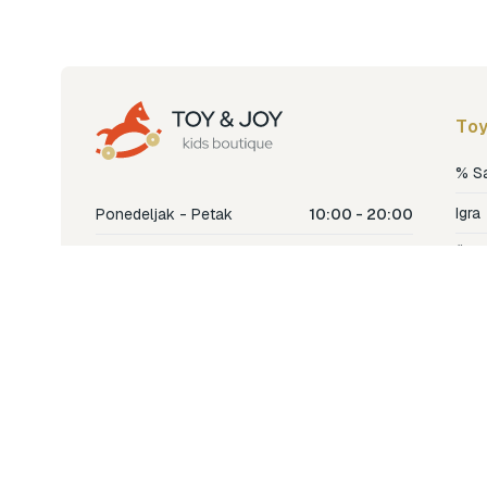
Toy
% S
Igra
Ponedeljak - Petak
10:00 - 20:00
Šetn
Subota
10:00 - 18:00
Nje
Nedjelja
Ne radimo
Dječ
Hran
Bren
Nov