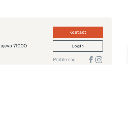
Kontakt
arajevo 71000
Login
Pratite nas
ap