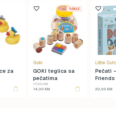
%SALE
Goki
Little Dut
ce za
GOKI teglica sa
Pečati 
pečatima
Friends
Original
Current
17,00
KM
price
price
14,00
KM
20,00
KM
was:
is:
17,00 KM.
14,00 KM.