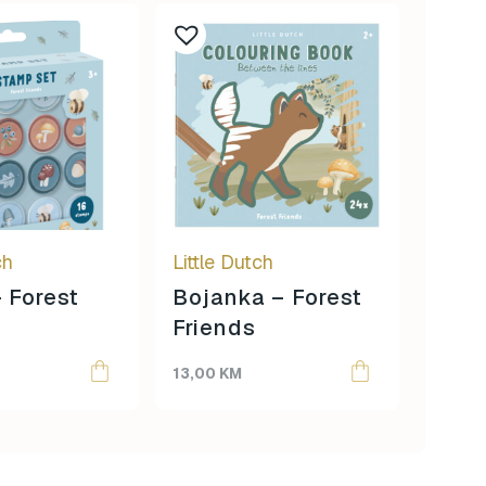
ch
Little Dutch
Goki
– Forest
Bojanka – Forest
Dom
Friends
13,00
KM
20,00