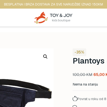
BESPLATNA I BRZA DOSTAVA ZA SVE NARUDŽBE IZNAD 150KM
-35%
Plantoys 
Origina
100,00
KM
65,00
price
Nema na stanju
was:
100,00
Povrat u roku od 8