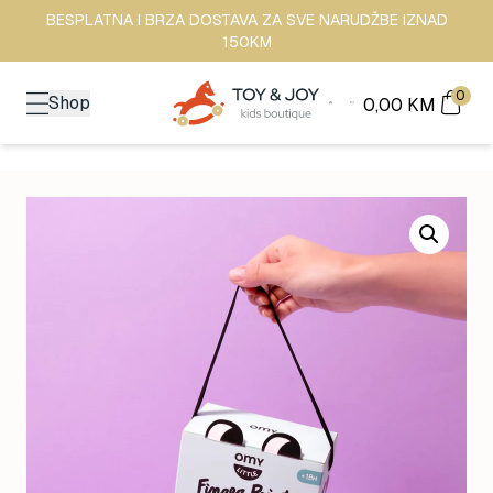
BESPLATNA I BRZA DOSTAVA ZA SVE NARUDŽBE IZNAD
150KM
0
Shop
0,00
KM