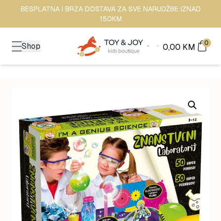
BESPLATNA I BRZA DOSTAVA ZA SVE NARUDŽBE IZNAD
150KM
0
Shop
0,00
KM