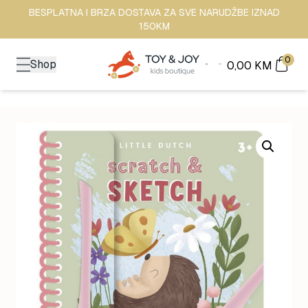
BESPLATNA I BRZA DOSTAVA ZA SVE NARUDŽBE IZNAD
150KM
0
Shop
0,00
KM