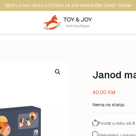
BESPLATNA I BRZA DOSTAVA ZA SVE NARUDŽBE IZNAD 150KM
Janod ma
40,00
KM
Nema na stanju
Povrat u roku od 8
Fleksibilno i sigurn