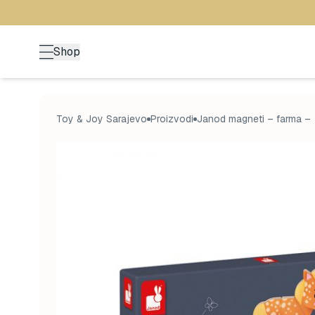
Shop
Toy & Joy Sarajevo
Proizvodi
Janod magneti – farma –