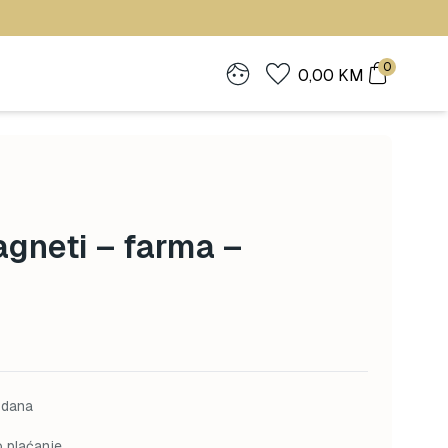
0
0,00
KM
gneti – farma –
 dana
o plaćanje