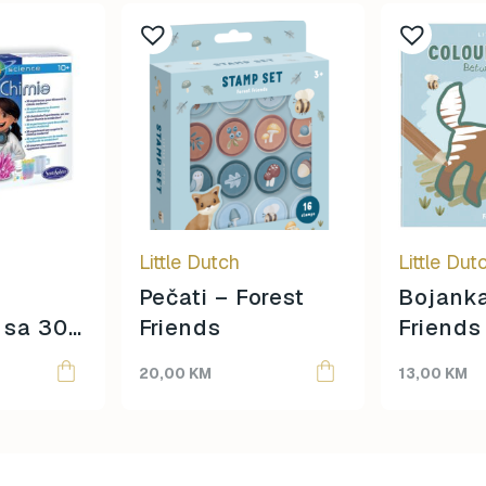
Little Dutch
Little Dut
i
Pečati – Forest
Bojanka
i sa 30
Friends
Friends
nata
20,00
KM
13,00
KM