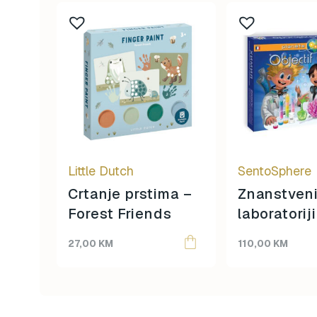
Little Dutch
SentoSphere
Crtanje prstima –
Znanstven
Forest Friends
laboratorij
eksperime
27,00
KM
110,00
KM