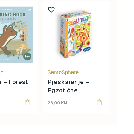
ch
SentoSphere
Sento
 – Forest
Pjeskarenje –
Colo
Egzotične
broj
životinje
Sav
23,00
KM
40,00