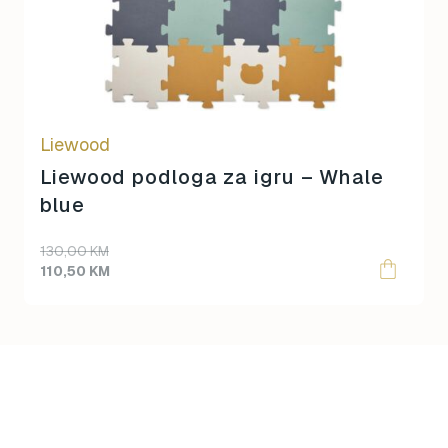
Liewood
Liewood podloga za igru – Whale
blue
Original
Current
130,00
KM
price
price
110,50
KM
was:
is:
130,00 KM.
110,50 KM.